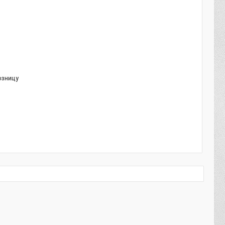
озницу