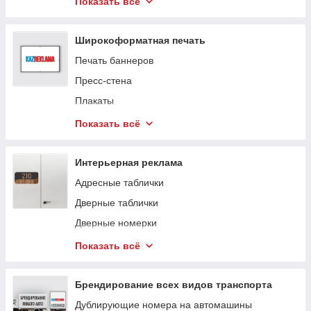
Показать всё
ROLL UP/ Х-баннер
Промо-стойка
Широкоформатная печать
Урны для голосования, ящики для
Печать баннеров
пожертвований, короба для рекламных акций
Пресс-стена
Трибуны для выступлений
Плакаты
Нанесение изображения, логотипа на скатерть,
Показать всё
ленты
Шевроны, нашивки, нарукавные знаки
Интерьерная реклама
Изготовление флагов, вымпелов, флажков
Адресные таблички
Печать на холстах
Дверные таблички
Дверные номерки
Информационные таблички
Показать всё
Указатели
Гардеробные номерки
Брендирование всех видов транспорта
Таблички с графиком работы
Дублирующие номера на автомашины