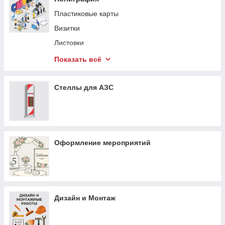
Пластиковые карты
Визитки
Листовки
Сертификаты
Показать всё
Наклейки
Буклеты мен брошюры
Стеллы для АЗС
Флаеры
Плакаты и постеры
Пригласительные
Оформление мероприятий
Меню
Дизайн и Монтаж