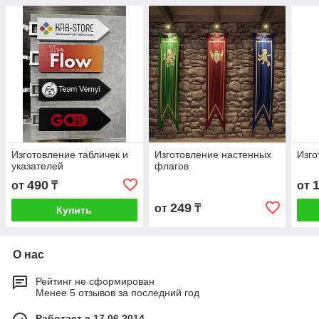
Изготовление табличек и
Изготовление настенных
Изго
указателей
флагов
490
от
₸
от
249
от
₸
Купить
О нас
Рейтинг не сформирован
Менее 5 отзывов за последний год
Работает с 17.06.2014