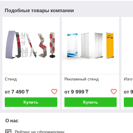
Подобные товары компании
Стенд
Рекламный стенд
Изго
7 490
9 999
от
₸
от
₸
от
Купить
Купить
О нас
Рейтинг не сформирован