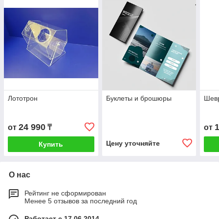
Лототрон
Буклеты и брошюры
Шевр
24 990
от
₸
от
Цену уточняйте
Купить
О нас
Рейтинг не сформирован
Менее 5 отзывов за последний год
Работает с 17.06.2014