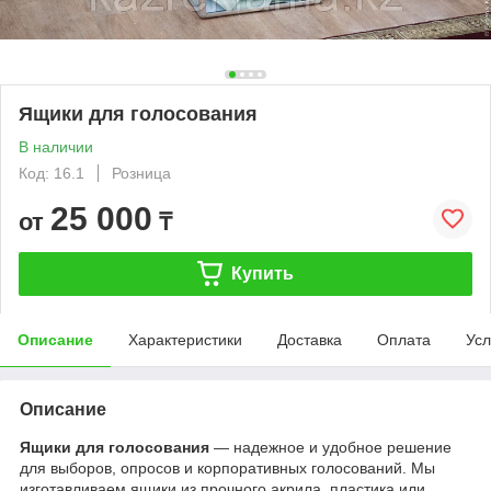
Ящики для голосования
В наличии
Код: 16.1
Розница
25 000
от
₸
Купить
Описание
Характеристики
Доставка
Оплата
Усл
Описание
Ящики для голосования
— надежное и удобное решение
для выборов, опросов и корпоративных голосований. Мы
изготавливаем ящики из прочного акрила, пластика или