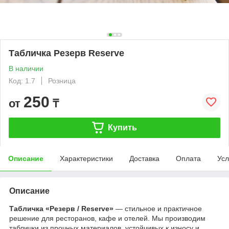
Табличка Резерв Reserve
В наличии
Код: 1.7
Розница
250
от
₸
Купить
Описание
Характеристики
Доставка
Оплата
Усл
Описание
Табличка «Резерв / Reserve»
— стильное и практичное
решение для ресторанов, кафе и отелей. Мы производим
таблички из прочных материалов, устойчивых к износу и